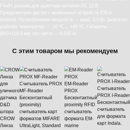
Гбайт, разъем для адаптера питания DC 12 В.
Предусмотрен доступ с мобильных устройств IOS и
Android. Потребляемая мощность — макс. 3.5 Вт. Диапазон
рабочих температур — -10 ºС… +45 ºС. Габариты —
Ø93×116.5 мм, вес нетто — 0.225 кг.
С этим товаром мы рекомендуем
Считыватель PROX
EM-Reader
Считыватель
MF-Reader
PROX
PROX I-Reader
Бесконтактный
Бесконтактный
Бесконтактный
(proximity)
proximity RFID
считыватель
считыватель карт
считыватель
для формата
CROW
форматов MIFARE
формата ЕМ-
карт Indala.
Линза
UltraLight, Standard
marine