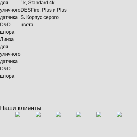
для
1k, Standard 4k,
уличного
DESFire, Plus и Plus
датчика
S. Корпус серого
D&D
цвета
штора
Линза
для
уличного
датчика
D&D
штора
Наши клиенты