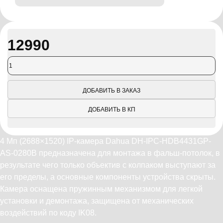
12990
ДОБАВИТЬ В ЗАКАЗ
ДОБАВИТЬ В КП
4 Мп (2688×1520) IP-камера Dahua DH-IPC-HDB4431GP-
AS-0280B предназначена для монтажа в фальш-потолок, в
результате чего только объектив с колпаком выступают за
его пределы, а основные компоненты устройства скрыты.
Камера оснащена пружинным механизмом для легкой
установки и демонтажа, защищена от механических
воздействий по коду IK08.