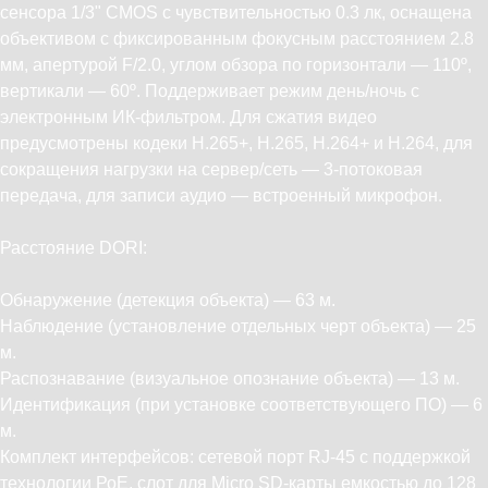
сенсора 1/3" CMOS с чувствительностью 0.3 лк, оснащена
объективом с фиксированным фокусным расстоянием 2.8
мм, апертурой F/2.0, углом обзора по горизонтали — 110º,
вертикали — 60º. Поддерживает режим день/ночь с
электронным ИК-фильтром. Для сжатия видео
предусмотрены кодеки H.265+, H.265, H.264+ и H.264, для
сокращения нагрузки на сервер/сеть — 3-потоковая
передача, для записи аудио — встроенный микрофон.
Расстояние DORI:
Обнаружение (детекция объекта) — 63 м.
Наблюдение (установление отдельных черт объекта) — 25
м.
Распознавание (визуальное опознание объекта) — 13 м.
Идентификация (при установке соответствующего ПО) — 6
м.
Комплект интерфейсов: сетевой порт RJ-45 с поддержкой
технологии РоЕ, слот для Micro SD-карты емкостью до 128