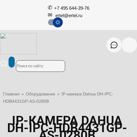
+7 495 644-39-76
ertel@ertel.ru
Главная
»
Оборудование
»
IP-камера Dahua DH-IPC-
HDB4431GP-AS-0280B
IP-КАМЕРА DAHUA
DH-IPC-HDB4431GP-
AS-0280B