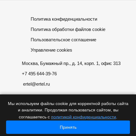
Политика конфиденциальности
Политика обработки файлов cookie
Пользовательское соглашение
Управление cookies
Москва, Бумажный пр., д. 14, корп. 1, офис 313
+7 495 644-39-76
ertel@ertel.ru
Мы используем файлы cookie для корректной работы сайта
и аналитики. Продолжая пользоваться сайтом, вы
Информация размещенная на сайте не является публичной
соглашаетесь с
политикой конфиденциальности
.
офертой
Принять
Главная
Главная
© 2012 – 2026, ООО «Эртел»
Каталог
Каталог
Проекты
Проекты
Контакты
Контакты