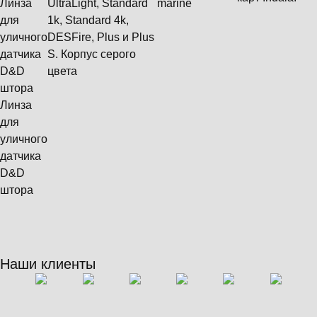
Линза
UltraLight, Standard
marine
для
1k, Standard 4k,
уличного
DESFire, Plus и Plus
датчика
S. Корпус серого
D&D
цвета
штора
Линза
для
уличного
датчика
D&D
штора
Наши клиенты