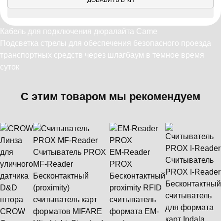
ДОБАВИТЬ В КП
Кабель для подключения дюралайта Came
Подсветка стрелы для обеспечения безопасного проезда
транспортных средств через шлагбаум в темное время
суток
С этим товаром мы рекомендуем
Считыватель PROX
EM-Reader
Считыватель
MF-Reader
PROX
PROX I-Reader
Бесконтактный
Бесконтактный
Бесконтактный
(proximity)
proximity RFID
считыватель
считыватель карт
считыватель
для формата
CROW
форматов MIFARE
формата ЕМ-
карт Indala.