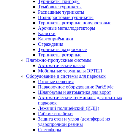
Турникеты триподы
Тумбовые турникеты
Распашные турникеты
Полноростовые турникеты
Турникеты роторные полуростовые
Арочные металлодетекторы
Калитки
Картоприёмники
Ограждения
Турникеты раздвижные
Турникеты роторные
Платёжно-пропускные системы
Автоматические кассы
Мобильные терминалы ЭРТЕЛ
Оборудование и системы для парковок
Готовые решения
Парковочное оборудование ParkStyle
Шлагбаумы и автоматика для ворот
Автоматические терминалы для платных
парковок
Лежачий полицейский (ИДН)
Гибкие столбики
Защита стен и углов (демпферы) из
ударопрочной резины
Светофоры