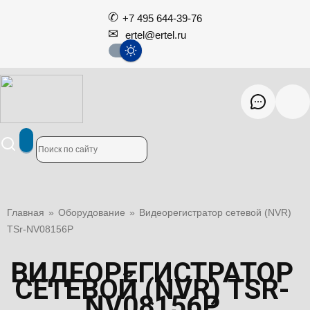
+7 495 644-39-76
ertel@ertel.ru
Главная
»
Оборудование
»
Видеорегистратор сетевой (NVR)
TSr-NV08156P
ВИДЕОРЕГИСТРАТОР
СЕТЕВОЙ (NVR) TSR-
NV08156P