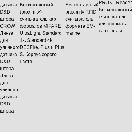
PROX I-Reader
Бесконтактный
Бесконтактный
Бесконтактный
(proximity)
proximity RFID
считыватель
считыватель карт
считыватель
для формата
CROW
форматов MIFARE
формата ЕМ-
карт Indala.
Линза
UltraLight, Standard
marine
для
1k, Standard 4k,
уличного
DESFire, Plus и Plus
датчика
S. Корпус серого
D&D
цвета
штора
Линза
для
уличного
датчика
D&D
штора