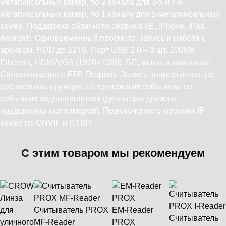
мегапиксельных камер, по 2 канала для 3-х и 4-х
мегапиксельных камер, по 1 каналу для 5-мегапиксельных
камер. Поддержка облачного сервиса (IE, iPhone, iPad,
Android). Одновременный просмотр, запись и работа с
архивом. HDD до 12Тб. Порт USB 2.0 – 3 шт, 100Mb
Ethernet, HDMI/VGA (1920×1080). БП, мышь в комплекте.
Синхронизация с FTP, Dropbox. Запись непрерывная, по
расписанию, вручную, по тревожным событиям, по
событиям видеоаналитики (детекторы должны
поддерживаться камерой). Подключение сторонних IP
камер по ONVIF и RTSP.
С этим товаром мы рекомендуем
Считыватель PROX
EM-Reader
Считыватель
MF-Reader
PROX