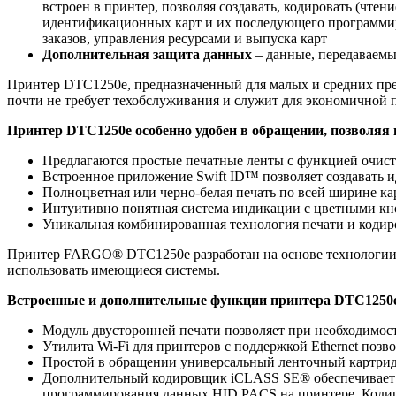
встроен в принтер, позволяя создавать, кодировать (чте
идентификационных карт и их последующего программиро
заказов, управления ресурсами и выпуска карт
Дополнительная защита данных
– данные, передаваемы
Принтер DTC1250e, предназначенный для малых и средних пре
почти не требует техобслуживания и служит для экономичной
Принтер DTC1250e особенно удобен в обращении, позволяя п
Предлагаются простые печатные ленты с функцией очистк
Встроенное приложение Swift ID™ позволяет создавать 
Полноцветная или черно-белая печать по всей ширине ка
Интуитивно понятная система индикации с цветными кн
Уникальная комбинированная технология печати и кодир
Принтер FARGO® DTC1250e разработан на основе технологии G
использовать имеющиеся системы.
Встроенные и дополнительные функции принтера DTC1250
Модуль двусторонней печати позволяет при необходимост
Утилита Wi-Fi для принтеров с поддержкой Ethernet позв
Простой в обращении универсальный ленточный картрид
Дополнительный кодировщик iCLASS SE® обеспечивает с
программирования данных HID PACS на принтере. Кодиров