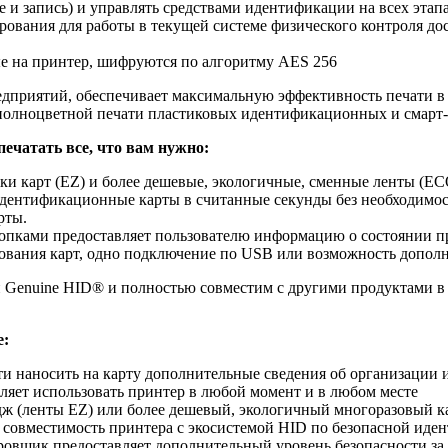
ние и запись) и управлять средствами идентификации на всех эт
вания для работы в текущей системе физического контроля до
е на принтер, шифруются по алгоритму AES 256
дприятий, обеспечивает максимальную эффективность печати в 
 полноцветной печати пластиковых идентификационных и смарт-
ечатать все, что вам нужно:
и карт (EZ) и более дешевые, экологичные, сменные ленты (ЕС
идентификационные карты в считанные секунды без необходимо
рты.
опками предоставляет пользователю информацию о состоянии п
ования карт, одно подключение по USB или возможность дополни
enuine HID® и полностью совместим с другими продуктами в э
e:
и наносить на карту дополнительные сведения об организации 
оляет использовать принтер в любой момент и в любом месте
ж (ленты EZ) или более дешевый, экологичный многоразовый 
овместимость принтера с экосистемой HID по безопасной идент
щик предоставляет дополнительный уровень безопасности за сче