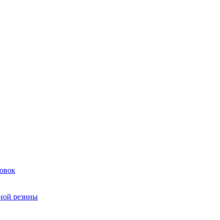
овок
чной резины