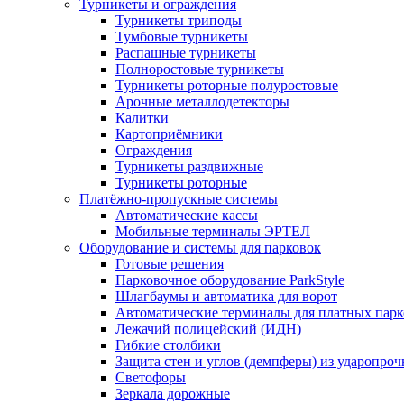
Турникеты и ограждения
Турникеты триподы
Тумбовые турникеты
Распашные турникеты
Полноростовые турникеты
Турникеты роторные полуростовые
Арочные металлодетекторы
Калитки
Картоприёмники
Ограждения
Турникеты раздвижные
Турникеты роторные
Платёжно-пропускные системы
Автоматические кассы
Мобильные терминалы ЭРТЕЛ
Оборудование и системы для парковок
Готовые решения
Парковочное оборудование ParkStyle
Шлагбаумы и автоматика для ворот
Автоматические терминалы для платных парк
Лежачий полицейский (ИДН)
Гибкие столбики
Защита стен и углов (демпферы) из ударопро
Светофоры
Зеркала дорожные