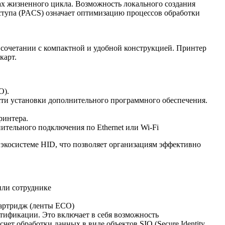
апах жизненного цикла. Возможность локального создания
ступа (PACS) означает оптимизацию процессов обработки
сочетании с компактной и удобной конструкцией. Принтер
карт.
О).
сти установки дополнительного программного обеспечения.
ринтера.
тельного подключения по Ethernet или Wi-Fi
косистеме HID, что позволяет организациям эффективно
или сотруднике
картридж (ленты ЕСО)
ификации. Это включает в себя возможность
т обработки данных в виде объектов SIO (Secure Identity