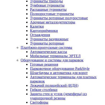
Турникеты триподы
Тумбовые турникеты
Распашные турникеты
Полноростовые турникеты
Турникеты роторные полуростовые
Арочные металлодетекторы
Калитки
Картоприёмники
Ограждения
Турникеты раздвижные
Турникеты роторные
Платёжно-пропускные системы
Автоматические кассы
Мобильные терминалы ЭРТЕЛ
Оборудование и системы для парковок
Готовые решения
Парковочное оборудование ParkStyle
Шлагбаумы и автоматика для ворот
Автоматические терминалы для платных
парковок
Лежачий полицейский (ИДН)
Гибкие столбики
Защита стен и углов (демпферы) из
ударопрочной резины
Светофоры