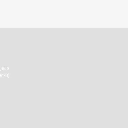
дные
лки)