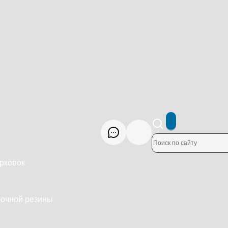
рковок
рочной резины