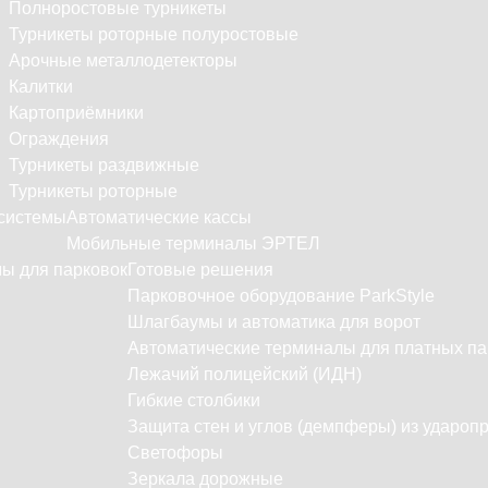
Полноростовые турникеты
Турникеты роторные полуростовые
Арочные металлодетекторы
Калитки
Картоприёмники
Ограждения
Турникеты раздвижные
Турникеты роторные
системы
Автоматические кассы
Мобильные терминалы ЭРТЕЛ
ы для парковок
Готовые решения
Парковочное оборудование ParkStyle
Шлагбаумы и автоматика для ворот
Автоматические терминалы для платных па
Лежачий полицейский (ИДН)
Гибкие столбики
Защита стен и углов (демпферы) из удароп
Светофоры
Зеркала дорожные