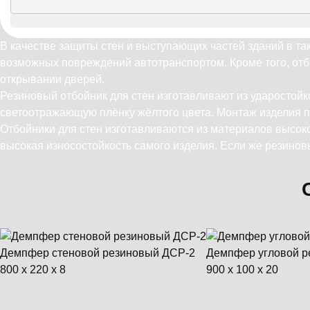
В качестве защиты стен и выступающих частей зданий в та
возможных повреждений автотранспортом. Кроме того, от
открывании дверей.
Резиновый отбойник для стен изготавливают из ударостойк
светоотражающую плёнку жёлтого цвета. Монтаж изделия п
Отбойники для стен изготавливаются из материалов высоко
высокая износостойкость самого изделия. Если же резиновы
Демпфер стеновой резиновый ДСР-2
Демпфер угловой р
800 x 220 x 8
900 x 100 x 20