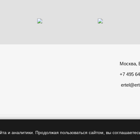
Москва, Б
+7 495 64
ertel@ert
нформация размещенная на сайте не является публичной оферт
йта и аналитики. Продолжая пользоваться сайтом, вы соглашаетес
© 2012 – 2026, ООО «Эртел»