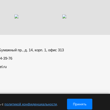
умажный пр., д. 14, корп. 1, офис 313
4-39-76
el.ru
ой
ь с
политикой конфиденциальности
.
Принять