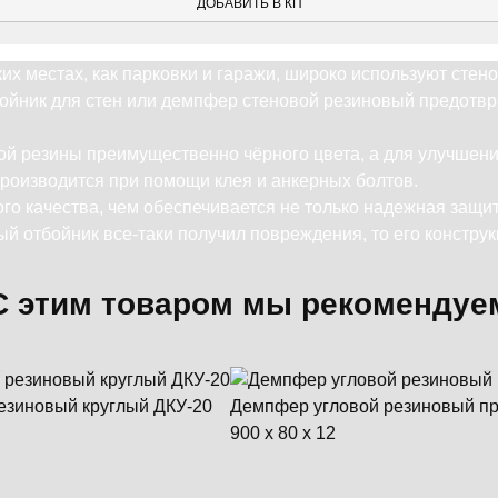
ДОБАВИТЬ В КП
ких местах, как парковки и гаражи, широко используют сте
бойник для стен или демпфер стеновой резиновый предот
ой резины преимущественно чёрного цвета, а для улучшени
роизводится при помощи клея и анкерных болтов.
го качества, чем обеспечивается не только надежная защит
й отбойник все-таки получил повреждения, то его конструкц
С этим товаром мы рекомендуе
езиновый круглый ДКУ-20
Демпфер угловой резиновый п
900 x 80 x 12