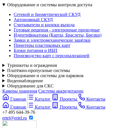
Оборудование и системы контроля доступа
Сетевой и биометрический СКУД
Автономный СКУД
Считыватели и кнопки выхода
Готовые решения - электронные проходные
Идентификаторы (Карты, Браслеты, Брелки)
Замки и электромеханические защёлки
Принтеры пластиковых карт
Блоки питания и ИБП
Производство карт с персонализацией
Турникеты и ограждения
Платёжно-пропускные системы
Оборудование и системы для парковок
Видеонаблюдение
Оборудование для СКС
Камеры хранения
Система аккредитации
Главная
Каталог
Проекты
Контакты
Главная
Каталог
Проекты
Контакты
+7 495 644-39-76
ertel@ertel.ru