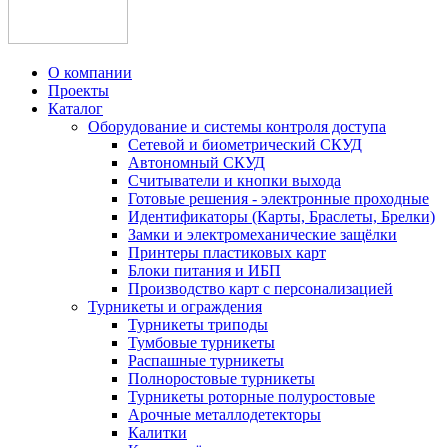
О компании
Проекты
Каталог
Оборудование и системы контроля доступа
Сетевой и биометрический СКУД
Автономный СКУД
Считыватели и кнопки выхода
Готовые решения - электронные проходные
Идентификаторы (Карты, Браслеты, Брелки)
Замки и электромеханические защёлки
Принтеры пластиковых карт
Блоки питания и ИБП
Производство карт с персонализацией
Турникеты и ограждения
Турникеты триподы
Тумбовые турникеты
Распашные турникеты
Полноростовые турникеты
Турникеты роторные полуростовые
Арочные металлодетекторы
Калитки