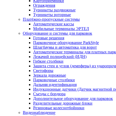
Картоприёмники
Ограждения
Турникеты раздвижные
Турникеты роторные
Платёжно-пропускные системы
Автоматические кассы
Мобильные терминалы ЭРТЕЛ
Оборудование и системы для парковок
Готовые решения
Парковочное оборудование ParkStyle
Шлагбаумы и автоматика для ворот
Автоматические терминалы для платных парк
Лежачий полицейский (ИДН)
Гибкие столбики
Защита стен и углов (демпферы) из ударопро
Светофоры
Зеркала дорожные
Парковочные столбики
Дальняя идентификация
Индукционные датчики (Датчик магнитной п
Съезды с бордюра
Дополнительное оборудование для парковок
Разделительные дорожные блоки
Резиновые колесоотбойники
Видеонаблюдение