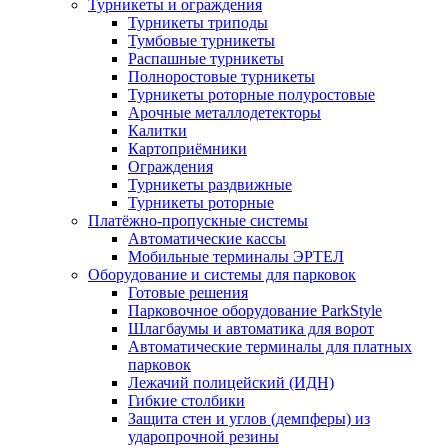
Турникеты и ограждения
Турникеты триподы
Тумбовые турникеты
Распашные турникеты
Полноростовые турникеты
Турникеты роторные полуростовые
Арочные металлодетекторы
Калитки
Картоприёмники
Ограждения
Турникеты раздвижные
Турникеты роторные
Платёжно-пропускные системы
Автоматические кассы
Мобильные терминалы ЭРТЕЛ
Оборудование и системы для парковок
Готовые решения
Парковочное оборудование ParkStyle
Шлагбаумы и автоматика для ворот
Автоматические терминалы для платных
парковок
Лежачий полицейский (ИДН)
Гибкие столбики
Защита стен и углов (демпферы) из
ударопрочной резины