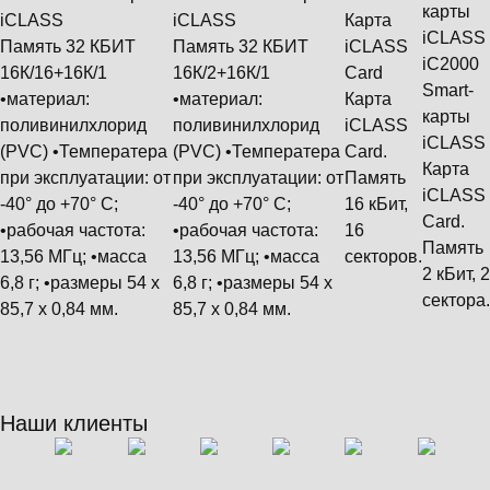
iCLASS
iCLASS
Карта
Память 32 КБИТ
Память 32 КБИТ
iCLASS
iC2000
16К/16+16К/1
16К/2+16К/1
Card
Smart-
•материал:
•материал:
Карта
карты
поливинилхлорид
поливинилхлорид
iCLASS
iCLASS
(PVC) •Температера
(PVC) •Температера
Card.
Карта
при эксплуатации: от
при эксплуатации: от
Память
iCLASS
-40° до +70° С;
-40° до +70° С;
16 кБит,
Card.
•рабочая частота:
•рабочая частота:
16
Память
13,56 МГц; •масса
13,56 МГц; •масса
секторов.
2 кБит, 2
6,8 г; •размеры 54 х
6,8 г; •размеры 54 х
сектора.
85,7 х 0,84 мм.
85,7 х 0,84 мм.
Наши клиенты