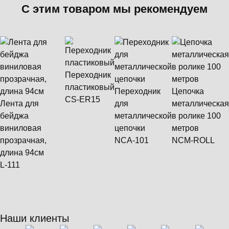
С этим товаром мы рекомендуем
Переходник
пластиковый
Переходник
Цепочка
CS-ER15
Лента для
для
металлическая
бейджа
металлической
в ролике 100
виниловая
цепочки
метров
прозрачная,
NCA-101
NCM-ROLL
длина 94см
L-111
Наши клиенты