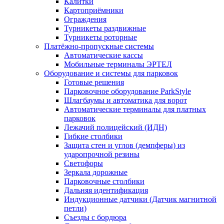
Калитки
Картоприёмники
Ограждения
Турникеты раздвижные
Турникеты роторные
Платёжно-пропускные системы
Автоматические кассы
Мобильные терминалы ЭРТЕЛ
Оборудование и системы для парковок
Готовые решения
Парковочное оборудование ParkStyle
Шлагбаумы и автоматика для ворот
Автоматические терминалы для платных
парковок
Лежачий полицейский (ИДН)
Гибкие столбики
Защита стен и углов (демпферы) из
ударопрочной резины
Светофоры
Зеркала дорожные
Парковочные столбики
Дальняя идентификация
Индукционные датчики (Датчик магнитной
петли)
Съезды с бордюра