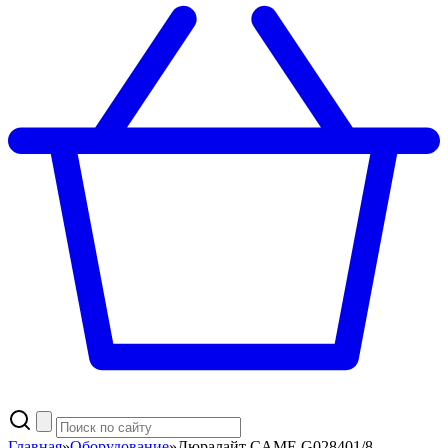
Главная
»
Оборудование
»
Дюралайт CAME G028401/8