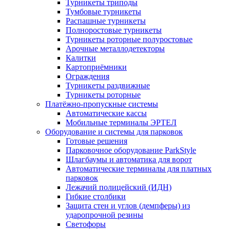
Турникеты триподы
Тумбовые турникеты
Распашные турникеты
Полноростовые турникеты
Турникеты роторные полуростовые
Арочные металлодетекторы
Калитки
Картоприёмники
Ограждения
Турникеты раздвижные
Турникеты роторные
Платёжно-пропускные системы
Автоматические кассы
Мобильные терминалы ЭРТЕЛ
Оборудование и системы для парковок
Готовые решения
Парковочное оборудование ParkStyle
Шлагбаумы и автоматика для ворот
Автоматические терминалы для платных
парковок
Лежачий полицейский (ИДН)
Гибкие столбики
Защита стен и углов (демпферы) из
ударопрочной резины
Светофоры