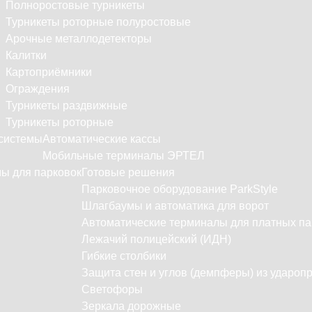
Полноростовые турникеты
Турникеты роторные полуростовые
Арочные металлодетекторы
Калитки
Картоприёмники
Ограждения
Турникеты раздвижные
Турникеты роторные
системы
Автоматические кассы
Мобильные терминалы ЭРТЕЛ
ы для парковок
Готовые решения
Парковочное оборудование ParkStyle
Шлагбаумы и автоматика для ворот
Автоматические терминалы для платных па
Лежачий полицейский (ИДН)
Гибкие столбики
Защита стен и углов (демпферы) из удароп
Светофоры
Зеркала дорожные