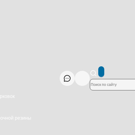
рковок
рочной резины