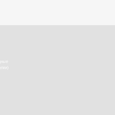
дные
лки)