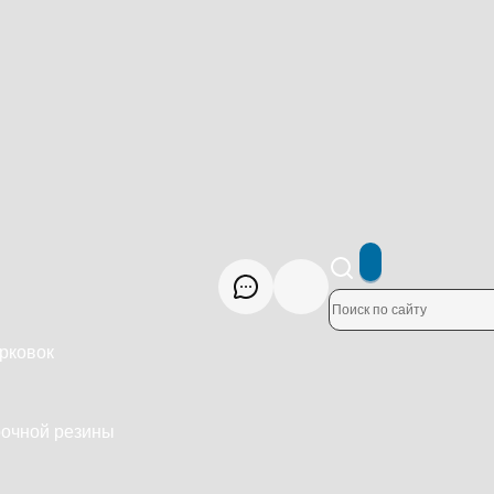
рковок
рочной резины