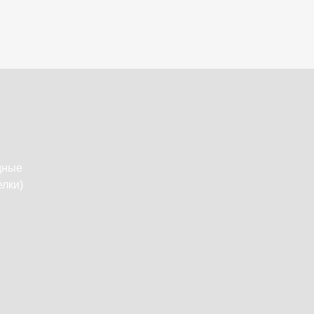
дные
лки)