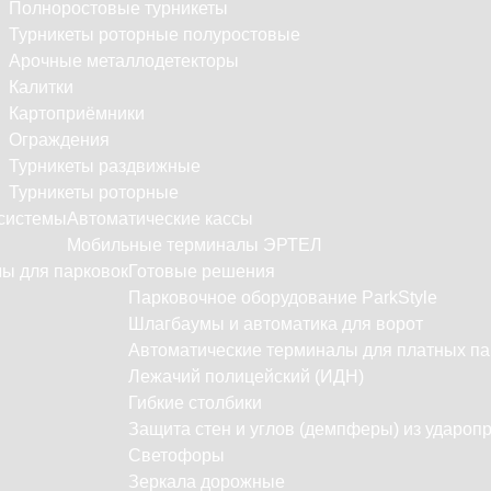
Полноростовые турникеты
Турникеты роторные полуростовые
Арочные металлодетекторы
Калитки
Картоприёмники
Ограждения
Турникеты раздвижные
Турникеты роторные
системы
Автоматические кассы
Мобильные терминалы ЭРТЕЛ
ы для парковок
Готовые решения
Парковочное оборудование ParkStyle
Шлагбаумы и автоматика для ворот
Автоматические терминалы для платных па
Лежачий полицейский (ИДН)
Гибкие столбики
Защита стен и углов (демпферы) из удароп
Светофоры
Зеркала дорожные