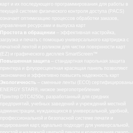
карт и их последующего программирования для работы в
текущей системе физического контроля доступа (PACS)
означает оптимизацию процессов обработки заказов,
управления ресурсами и выпуска карт
Простота в обращении
– эффективная настройка,
загрузка и печать с помощью универсального картриджа с
печатной лентой и роликом для чистки поверхности карт
(EZ) и графического дисплея SmartScreen™
Повышенная защита
– стандартная парольная защита
принтера и флуоресцентная красящая панель позволяют
экономично и эффективно повысить надежность карт
Экологичность
– сменные ленты (ECO) сертифицированы
ENERGY STAR®, низкое энергопотребление
Принтер DTC4250e, разработанный для средних
предприятий, учебных заведений и учреждений местной
администрации, нуждающихся в универсальной, удобной,
профессиональной и безопасной системе печати и
кодирования карт, идеально подходит для универсальной,
простой и надежной цветной печати и кодирования смарт-