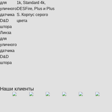
для
1k, Standard 4k,
уличного
DESFire, Plus и Plus
датчика
S. Корпус серого
D&D
цвета
штора
Линза
для
уличного
датчика
D&D
штора
Наши клиенты