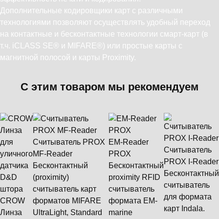
Дополнительные кодировщики карт с различными
технологиями позволяют осуществлять удобный переход
на контактные и бесконтактные технологии смарт-карт (в
т.ч. iCLASS SE® и MIFARE®) или простые карты с
магнитной полосой и карты Proximity.
С этим товаром мы рекомендуем
Считыватель PROX
EM-Reader
Считыватель
MF-Reader
PROX
PROX I-Reader
Бесконтактный
Бесконтактный
Бесконтактный
(proximity)
proximity RFID
считыватель
считыватель карт
считыватель
для формата
CROW
форматов MIFARE
формата ЕМ-
карт Indala.
Линза
UltraLight, Standard
marine