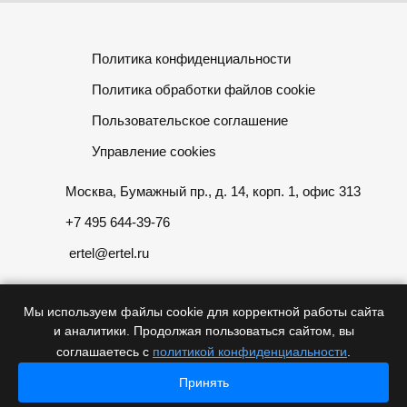
Политика конфиденциальности
Политика обработки файлов cookie
Пользовательское соглашение
Управление cookies
Москва, Бумажный пр., д. 14, корп. 1, офис 313
+7 495 644-39-76
ertel@ertel.ru
Мы используем файлы cookie для корректной работы сайта
и аналитики. Продолжая пользоваться сайтом, вы
Информация размещенная на сайте не является публичной
соглашаетесь с
политикой конфиденциальности
.
офертой
Принять
Главная
Главная
© 2012 – 2026, ООО «Эртел»
Каталог
Каталог
Проекты
Проекты
Контакты
Контакты