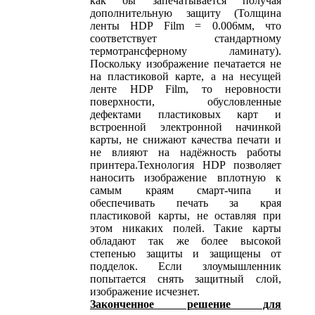
как бы запечатывается получая
дополнительную защиту (Толщина
ленты HDP Film = 0.006мм, что
соответствует стандартному
термотрансферному ламинату).
Поскольку изображение печатается не
на пластиковой карте, а на несущей
ленте HDP Film, то неровности
поверхности, обусловленные
дефектами пластиковых карт и
встроенной электронной начинкой
карты, не снижают качества печати и
не влияют на надёжность работы
принтера.Технология HDP позволяет
наносить изображение вплотную к
самым краям смарт-чипа и
обеспечивать печать за края
пластиковой карты, не оставляя при
этом никаких полей. Такие карты
обладают так же более высокой
степенью защиты и защищены от
подделок. Если злоумышленник
попытается снять защитный слой,
изображение исчезнет.
Законченное решение для