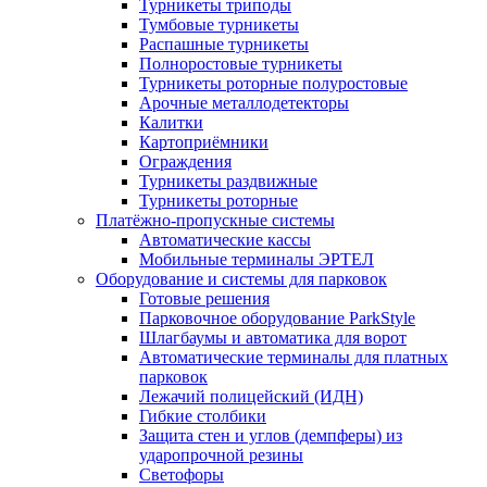
Турникеты триподы
Тумбовые турникеты
Распашные турникеты
Полноростовые турникеты
Турникеты роторные полуростовые
Арочные металлодетекторы
Калитки
Картоприёмники
Ограждения
Турникеты раздвижные
Турникеты роторные
Платёжно-пропускные системы
Автоматические кассы
Мобильные терминалы ЭРТЕЛ
Оборудование и системы для парковок
Готовые решения
Парковочное оборудование ParkStyle
Шлагбаумы и автоматика для ворот
Автоматические терминалы для платных
парковок
Лежачий полицейский (ИДН)
Гибкие столбики
Защита стен и углов (демпферы) из
ударопрочной резины
Светофоры