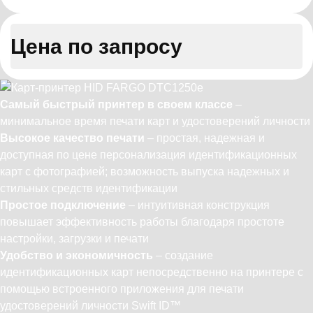
Цена по запросу
Самый быстрый принтер в своем классе
–
минимальное время печати карт и удостоверений личности
Высокое качество печати
– простая, надежная и
доступная по цене персонализация идентификационных
карт с фотографией; возможность выпуска надежных и
стильных средств идентификации
Простое подключение
– интуитивная конструкция
повышает эффективность работы благодаря простоте
настройки, загрузки и печати
Удобство и экономичность
– создание
идентификационных карт непосредственно на принтере с
помощью встроенного приложения для печати
удостоверений личности Swift ID™