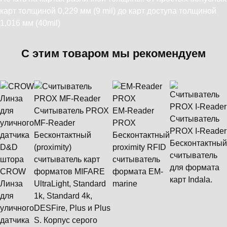
карт толщиной 0,229 мм (9 mil) до карт доступа толщиной
1,016 мм (40mil)
С этим товаром мы рекомендуем
Считыватель PROX
EM-Reader
Считыватель
MF-Reader
PROX
PROX I-Reader
Бесконтактный
Бесконтактный
Бесконтактный
(proximity)
proximity RFID
считыватель
считыватель карт
считыватель
для формата
CROW
форматов MIFARE
формата ЕМ-
карт Indala.
Линза
UltraLight, Standard
marine
для
1k, Standard 4k,
уличного
DESFire, Plus и Plus
датчика
S. Корпус серого